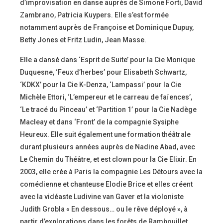
d’improvisation en danse auprès de Simone Forti, David
Zambrano, Patricia Kuypers. Elle s’est formée
notamment auprès de Françoise et Dominique Dupuy,
Betty Jones et Fritz Ludin, Jean Masse.
Elle a dansé dans ‘Esprit de Suite’ pour la Cie Monique
Duquesne, ‘Feux d’herbes’ pour Elisabeth Schwartz,
‘KDKX’ pour la Cie K-Denza, ‘Lampassi’ pour la Cie
Michèle Ettori, ‘L’empereur et le carreau de faïences’,
‘Le tracé du Pinceau’ et ‘Partition 1’ pour la Cie Nadège
Macleay et dans ‘Front’ de la compagnie Sysiphe
Heureux. Elle suit également une formation théâtrale
durant plusieurs années auprès de Nadine Abad, avec
Le Chemin du Théâtre, et est clown pour la Cie Elixir. En
2003, elle crée à Paris la compagnie Les Détours avec la
comédienne et chanteuse Elodie Brice et elles créent
avec la vidéaste Ludivine van Gaver et la violoniste
Judith Grobla « En dessous… ou le rêve déployé », à
partir d’explorations dans les forêts de Rambouillet,