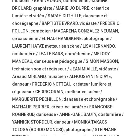
musicien / KARINE DRON, comédienne / MARINE
DROUARD, graphiste / MARIE JO DUPRE, créatrice
lumière et vidéo / SARAH DUTHILLE, danseuse et
chorégraphe / BAPTISTE EVRARD, vidéaste / FREDERIC
FOULON, comédien / MACARENA GONZALEZ NEUMAN,
circassienne / EL HADI HAMDIKENE, photographe /
LAURENT HATAT, metteur en scène / LISA HERNANDO,
costumière / LEA LE BARS, comédienne / MELODY
MANCEAU, danseuse et pédagogue / SIMON MASSON,
technicien son et régisseur / JEAN MIAILLE, vidéaste /
Arnaud MIRLAND, musicien / ALHOUSEYNI N’DIAYE,
danseur / FREDERIC NOTTEAU, créateur lumière et
régisseur / CEDRIC ORAIN, metteur en scène /
MARGUERITE PECHILLON, danseuse et chorégraphe /
NATHALIE PERRIER, créatrice lumière / FRANCOISE
ROGNERUD, danseuse / ANNE-GAEL SAUTY, costumière /
YANNICK STORDEUR, danseur / MONIKA TAKACS
TOLOSA (BORDO MONCSI), photographe / STEPHANE